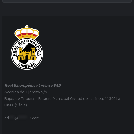
Real Balompédica Linense SAD
Avenida del Ejército S/N
Bajos de Tribuna – Estadio Municipal Ciudad de La Línea, 11300 La
Línea (Cádiz)
ad
***
@
*****
12.com