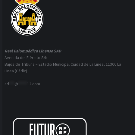
Real Balompédica Linense SAD
Avenida del Ejército S/N
Bajos de Tribuna – Estadio Municipal Ciudad de La Línea, 11300 La
Línea (Cádiz)
ad
***
@
*****
12.com