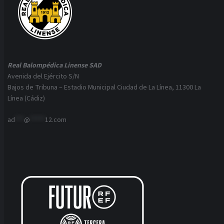
Real Balompédica Linense SAD
Avenida del Ejército S/N
Bajos de Tribuna – Estadio Municipal Ciudad de La Línea, 11300 La
Línea (Cádiz)
ad
***
@
*****
12.com