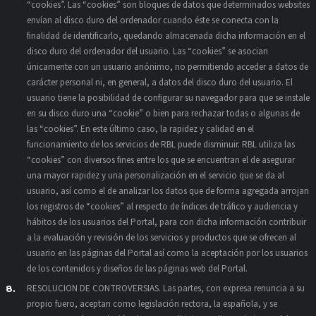
“cookies”. Las “cookies” son bloques de datos que determinados websites
envían al disco duro del ordenador cuando éste se conecta con la
finalidad de identificarlo, quedando almacenada dicha información en el
disco duro del ordenador del usuario. Las “cookies” se asocian
únicamente con un usuario anónimo, no permitiendo acceder a datos de
carácter personal ni, en general, a datos del disco duro del usuario. El
usuario tiene la posibilidad de configurar su navegador para que se instale
en su disco duro una “cookie” o bien para rechazar todas o algunas de
las “cookies”. En este último caso, la rapidez y calidad en el
funcionamiento de los servicios de RBL puede disminuir. RBL utiliza las
“cookies” con diversos fines entre los que se encuentran el de asegurar
una mayor rapidez y una personalización en el servicio que se da al
usuario, así como el de analizar los datos que de forma agregada arrojan
los registros de “cookies” al respecto de índices de tráfico y audiencia y
hábitos de los usuarios del Portal, para con dicha información contribuir
a la evaluación y revisión de los servicios y productos que se ofrecen al
usuario en las páginas del Portal así como la aceptación por los usuarios
de los contenidos y diseños de las páginas web del Portal.
RESOLUCION DE CONTROVERSIAS. Las partes, con expresa renuncia a su
propio fuero, aceptan como legislación rectora, la española, y se