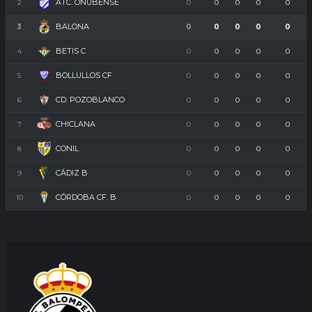
ATC. ONUBENSE
2
0
0
0
0
0
BALONA
3
0
0
0
0
0
BETIS C
4
0
0
0
0
0
BOLLULLOS CF
5
0
0
0
0
0
CD. POZOBLANCO
6
0
0
0
0
0
CHICLANA
7
0
0
0
0
0
CONIL
8
0
0
0
0
0
CÁDIZ B
9
0
0
0
0
0
CÓRDOBA CF. B
10
0
0
0
0
0