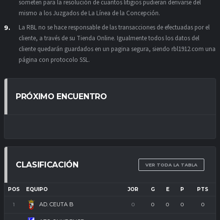
someten para la resolución de cuantos litigios pudieran derivarse del
mismo a los Juzgados de La Línea de la Concepción.
La RBL no se hace responsable de las transacciones de efectuadas por el
cliente, a través de su Tienda Online. Igualmente todos los datos del
cliente quedarán guardados en un pagina segura, siendo rbl1912.com una
página con protocolo SSL.
PRÓXIMO ENCUENTRO
CLASIFICACIÓN
VER TODA LA TABLA
POS
EQUIPO
JOR
G
E
P
PTS
AD. CEUTA B
1
0
0
0
0
0