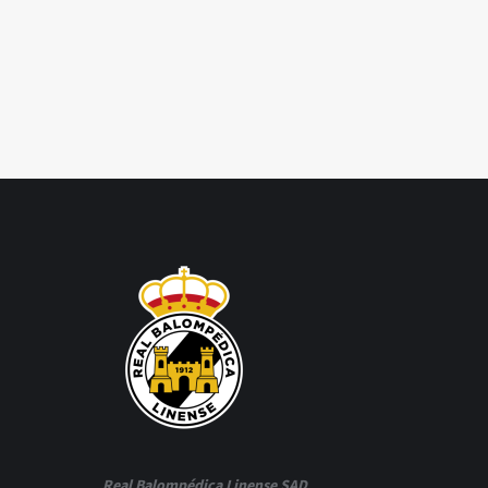
Real Balompédica Linense SAD