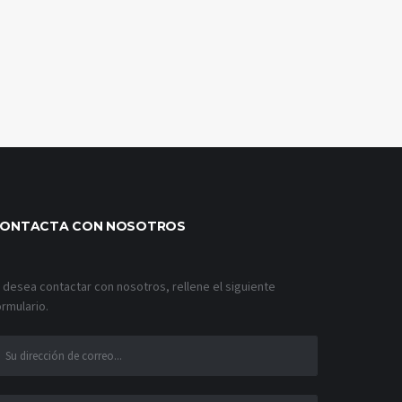
ONTACTA CON NOSOTROS
i desea contactar con nosotros, rellene el siguiente
ormulario.