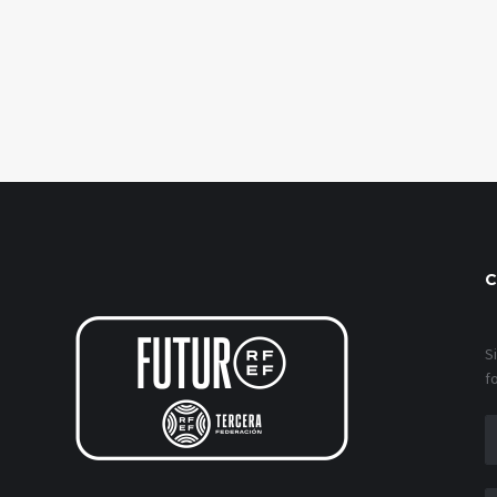
C
S
f