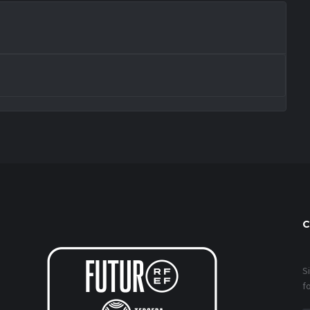
C
S
f