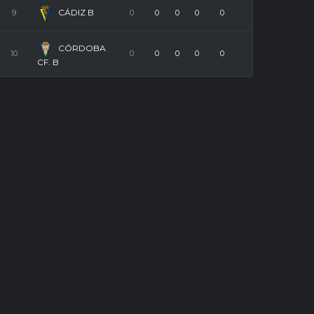
CÁDIZ B
9
0
0
0
0
0
CÓRDOBA
10
0
0
0
0
0
CF. B