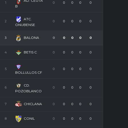
AD. CEUTA
1
0
0
0
0
0
B
ATC.
2
0
0
0
0
0
ONUBENSE
BALONA
3
0
0
0
0
0
BETIS C
4
0
0
0
0
0
5
0
0
0
0
0
BOLLULLOS CF
CD.
6
0
0
0
0
0
POZOBLANCO
CHICLANA
7
0
0
0
0
0
CONIL
8
0
0
0
0
0