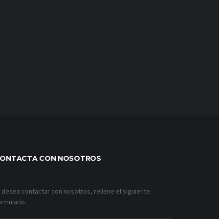
ONTACTA CON NOSOTROS
i desea contactar con nosotros, rellene el siguiente
ormulario.