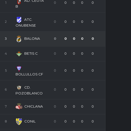
AD. CEUTA
1
0
0
0
0
0
B
ATC.
2
0
0
0
0
0
ONUBENSE
BALONA
3
0
0
0
0
0
BETIS C
4
0
0
0
0
0
5
0
0
0
0
0
BOLLULLOS CF
CD.
6
0
0
0
0
0
POZOBLANCO
CHICLANA
7
0
0
0
0
0
CONIL
8
0
0
0
0
0