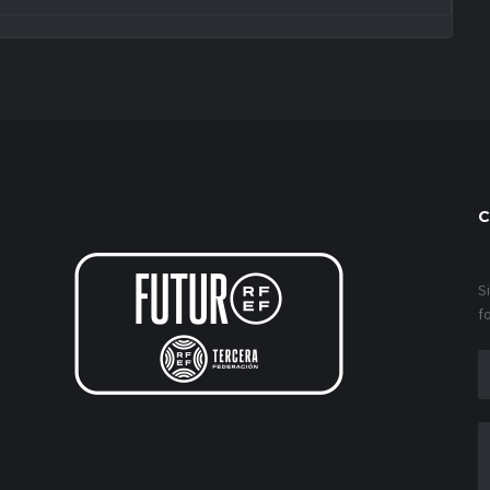
C
S
f