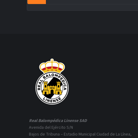
Real Balompédica Linense SAD
Avenida del Ejército S/N
Bajos de Tribuna – Estadio Municipal Ciudad de La Línea,