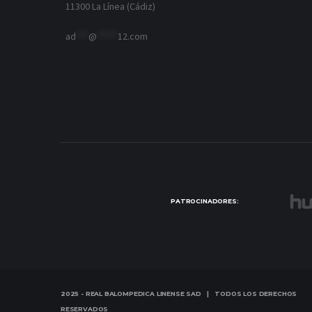
11300 La Línea (Cádiz)
ad
***
@
*****
12.com
PATROCINADORES:
2025 - REAL BALOMPEDICA LINENSE SAD | TODOS LOS DERECHOS
RESERVADOS