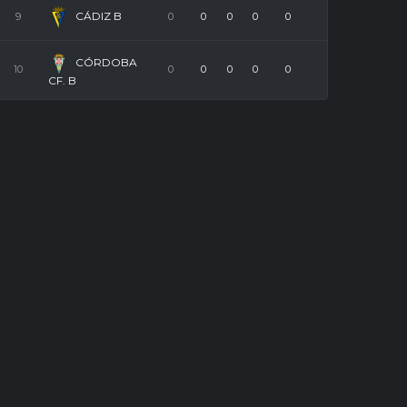
CÁDIZ B
9
0
0
0
0
0
CÓRDOBA
10
0
0
0
0
0
CF. B