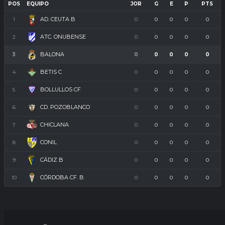
POS
EQUIPO
JOR
G
E
P
PTS
AD. CEUTA B
1
0
0
0
0
0
ATC. ONUBENSE
2
0
0
0
0
0
BALONA
3
0
0
0
0
0
BETIS C
4
0
0
0
0
0
BOLLULLOS CF
5
0
0
0
0
0
CD. POZOBLANCO
6
0
0
0
0
0
CHICLANA
7
0
0
0
0
0
CONIL
8
0
0
0
0
0
CÁDIZ B
9
0
0
0
0
0
CÓRDOBA CF. B
10
0
0
0
0
0