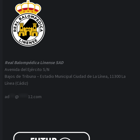
Real Balompédica Linense SAD
Avenida del Ejército S/N
Bajos de Tribuna – Estadio Municipal Ciudad de La Línea, 11300 La
Línea (Cádiz)
ad
***
@
*****
12.com