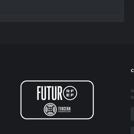
C
S
f