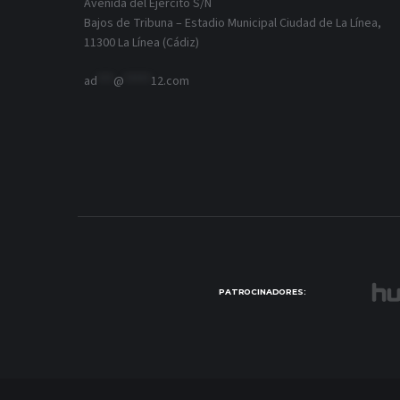
Avenida del Ejército S/N
Bajos de Tribuna – Estadio Municipal Ciudad de La Línea,
11300 La Línea (Cádiz)
ad
***
@
*****
12.com
PATROCINADORES: