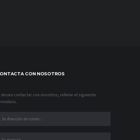
ONTACTA CON NOSOTROS
i desea contactar con nosotros, rellene el siguiente
ormulario.