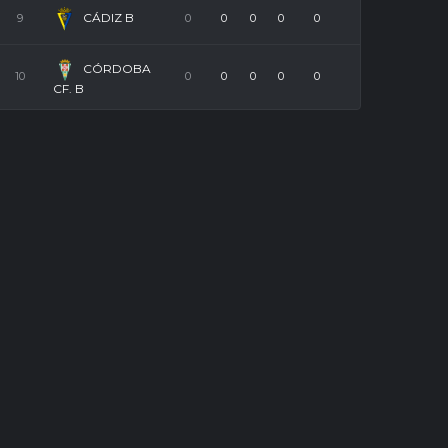
CÁDIZ B
9
0
0
0
0
0
CÓRDOBA
10
0
0
0
0
0
CF. B