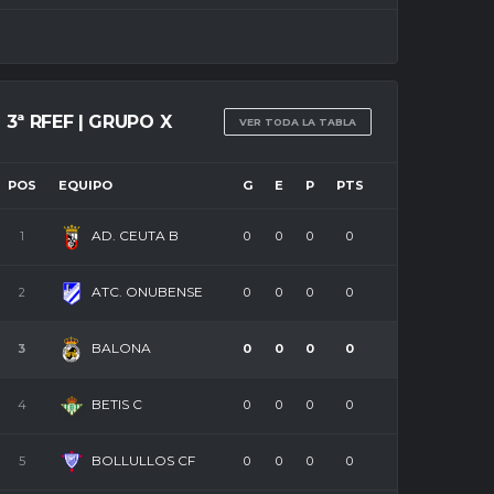
3ª RFEF | GRUPO X
VER TODA LA TABLA
POS
EQUIPO
G
E
P
PTS
AD. CEUTA B
1
0
0
0
0
ATC. ONUBENSE
2
0
0
0
0
BALONA
3
0
0
0
0
BETIS C
4
0
0
0
0
BOLLULLOS CF
5
0
0
0
0