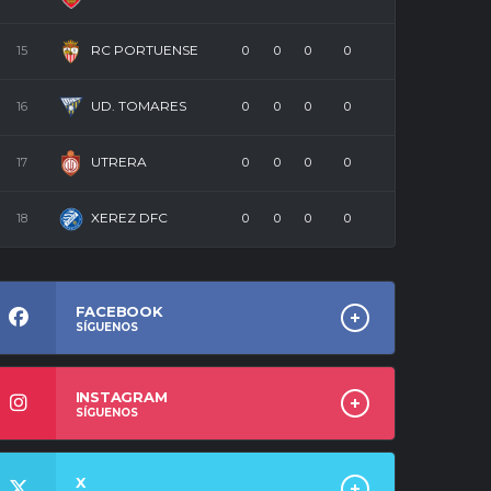
REFORZAR EL CENTRO
CAMPO
RC PORTUENSE
15
0
0
0
0
UD. TOMARES
16
0
0
0
0
14/07/2026
UTRERA
17
0
0
0
0
XEREZ DFC
18
0
0
0
0
FACEBOOK
SÍGUENOS
INSTAGRAM
SÍGUENOS
X