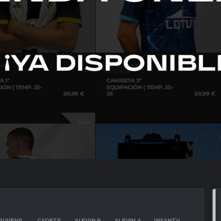
JUVENIL
CADETE
ALEVIN B
ALEVIN A
INFANTIL