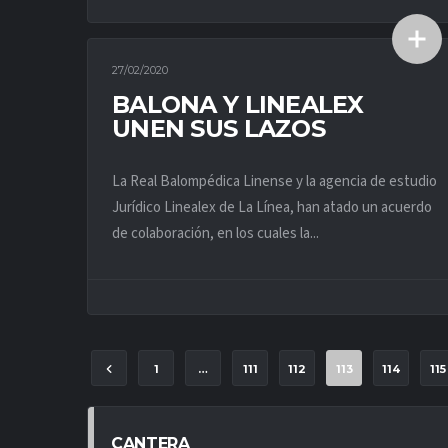
27/02/2020
ACTUALIDAD PRIMER EQUIPO
BALONA Y LINEALEX
UNEN SUS LAZOS
La Real Balompédica Linense y la agencia de estudio
Jurídico Linealex de La Línea, han atado un acuerdo
de colaboración, en los cuales la...
1
…
111
112
113
114
115
CANTERA