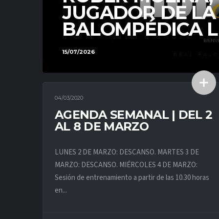
JUGADOR DE LA
BALOMPÉDICA L
15/07/2026
04/03/2020
ACTUALIDAD PRIMER EQUIPO
AGENDA SEMANAL | DEL 2
AL 8 DE MARZO
LUNES 2 DE MARZO: DESCANSO. MARTES 3 DE
MARZO: DESCANSO. MIÉRCOLES 4 DE MARZO:
Sesión de entrenamiento a partir de las 10.30 horas
en...