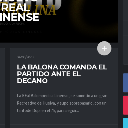
 REAL
INENSE
04/03/2020
ACTUALIDAD PRIMER EQUIPO
LA BALONA COMANDA EL
PARTIDO ANTE EL
DECANO
La REal Balompedica Linense, se sometió a un gran
Recreativo de Huelva, y supo sobrepasarlo, con un
tantode Dopi en el 75, para seguir...