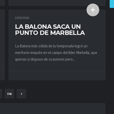
23/02/2020
ACTUALIDAD PRIMER EQUIPO
LA BALONA SACA UN
PUNTO DE MARBELLA
La Balona más sólida de la temporada logró un
meritorio empate en el campo del líder Marbella, que
apenas si dispuso de ocasiones pero...
116