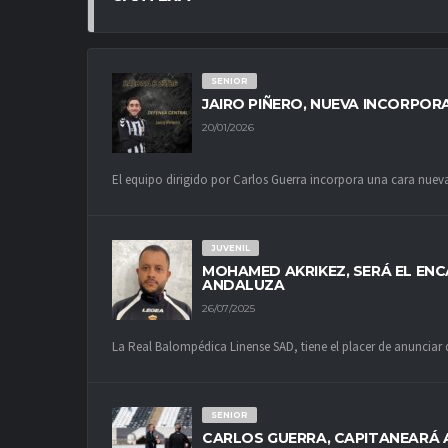
SENIOR
JAIRO PIÑERO, NUEVA INCORPOR
20/01/2026
El equipo dirigido por Carlos Guerra incorpora una cara nueva 
JUVENIL
MOHAMED AKRIKEZ, SERÁ EL ENC
ANDALUZA
26/07/2025
La Real Balompédica Linense SAD, tiene el placer de anunciar 
SENIOR
CARLOS GUERRA, CAPITANEARÁ 