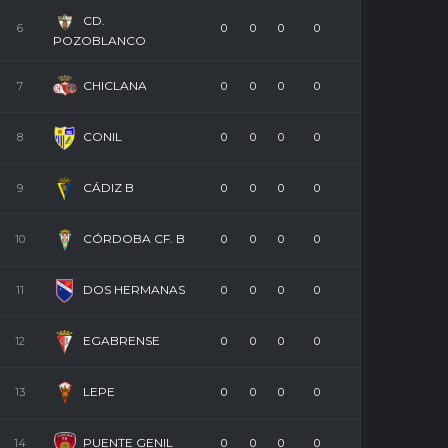
CD.
6
0
0
0
0
POZOBLANCO
CHICLANA
7
0
0
0
0
CONIL
8
0
0
0
0
CÁDIZ B
9
0
0
0
0
CÓRDOBA CF. B
10
0
0
0
0
DOS HERMANAS
11
0
0
0
0
EGABRENSE
12
0
0
0
0
ACTUALIDAD PRIMER EQUIPO
UNCATEGORIZED
ALEJANDRO VIEDMA, 
LEPE
13
0
0
0
0
A LA BALONA PARA
PUENTE GENIL
14
0
0
0
0