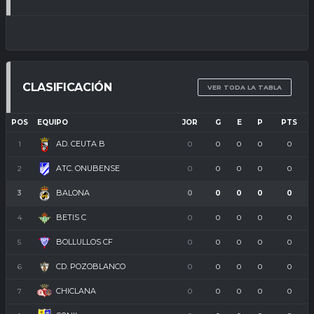
CLASIFICACIÓN
VER TODA LA TABLA
POS
EQUIPO
JOR
G
E
P
PTS
AD. CEUTA B
1
0
0
0
0
0
ATC. ONUBENSE
2
0
0
0
0
0
BALONA
3
0
0
0
0
0
BETIS C
4
0
0
0
0
0
BOLLULLOS CF
5
0
0
0
0
0
CD. POZOBLANCO
6
0
0
0
0
0
CHICLANA
7
0
0
0
0
0