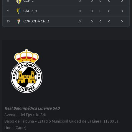
CONIL
8
0
0
0
0
0
CÁDIZ B
9
0
0
0
0
0
CÓRDOBA CF. B
10
0
0
0
0
0
Real Balompédica Linense SAD
Avenida del Ejército S/N
Bajos de Tribuna – Estadio Municipal Ciudad de La Línea, 11300 La
Línea (Cádiz)