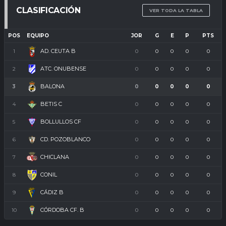
CLASIFICACIÓN
VER TODA LA TABLA
POS
EQUIPO
JOR
G
E
P
PTS
AD. CEUTA B
1
0
0
0
0
0
ATC. ONUBENSE
2
0
0
0
0
0
BALONA
3
0
0
0
0
0
BETIS C
4
0
0
0
0
0
BOLLULLOS CF
5
0
0
0
0
0
CD. POZOBLANCO
6
0
0
0
0
0
CHICLANA
7
0
0
0
0
0
CONIL
8
0
0
0
0
0
CÁDIZ B
9
0
0
0
0
0
CÓRDOBA CF. B
10
0
0
0
0
0