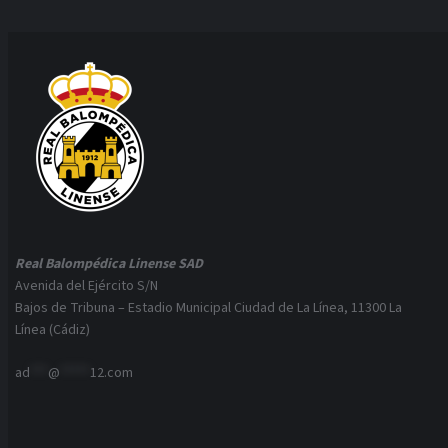
Real Balompédica Linense SAD
Avenida del Ejército S/N
Bajos de Tribuna – Estadio Municipal Ciudad de La Línea, 11300 La
Línea (Cádiz)
ad
***
@
*****
12.com