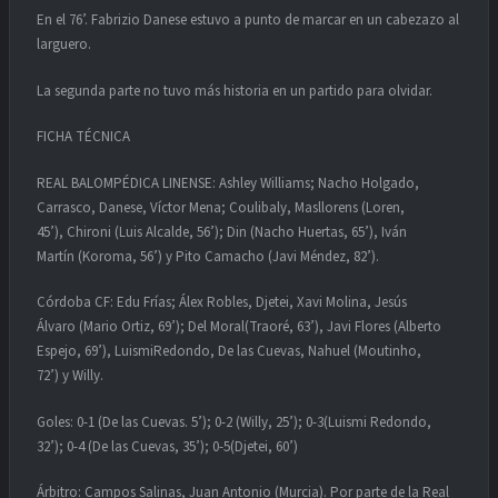
En el 76’. Fabrizio Danese estuvo a punto de marcar en un cabezazo al
larguero.
La segunda parte no tuvo más historia en un partido para olvidar.
FICHA TÉCNICA
REAL BALOMPÉDICA LINENSE: Ashley Williams; Nacho Holgado,
Carrasco, Danese, Víctor Mena; Coulibaly, Masllorens (Loren,
45’), Chironi (Luis Alcalde, 56’); Din (Nacho Huertas, 65’), Iván
Martín (Koroma, 56’) y Pito Camacho (Javi Méndez, 82’).
Córdoba CF: Edu Frías; Álex Robles, Djetei, Xavi Molina, Jesús
Álvaro (Mario Ortiz, 69’); Del Moral(Traoré, 63’), Javi Flores (Alberto
Espejo, 69’), LuismiRedondo, De las Cuevas, Nahuel (Moutinho,
72’) y Willy.
Goles: 0-1 (De las Cuevas. 5’); 0-2 (Willy, 25’); 0-3(Luismi Redondo,
32’); 0-4 (De las Cuevas, 35’); 0-5(Djetei, 60’)
Árbitro: Campos Salinas, Juan Antonio (Murcia). Por parte de la Real