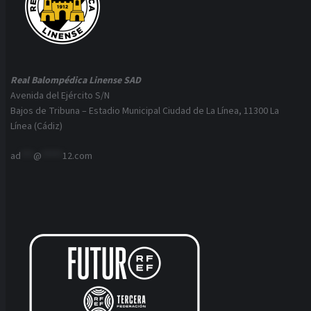
Real Balompédica Linense SAD
Avenida del Ejército S/N
Bajos de Tribuna – Estadio Municipal Ciudad de La Línea, 11300 La
Línea (Cádiz)
ad
***
@
*****
12.com