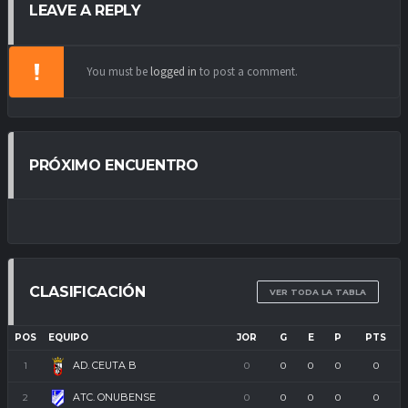
LEAVE A REPLY
You must be
logged in
to post a comment.
PRÓXIMO ENCUENTRO
CLASIFICACIÓN
VER TODA LA TABLA
POS
EQUIPO
JOR
G
E
P
PTS
AD. CEUTA B
1
0
0
0
0
0
ATC. ONUBENSE
2
0
0
0
0
0