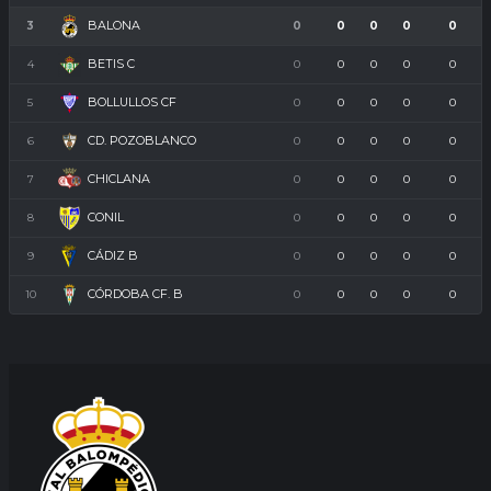
BALONA
3
0
0
0
0
0
BETIS C
4
0
0
0
0
0
BOLLULLOS CF
5
0
0
0
0
0
CD. POZOBLANCO
6
0
0
0
0
0
CHICLANA
7
0
0
0
0
0
CONIL
8
0
0
0
0
0
CÁDIZ B
9
0
0
0
0
0
CÓRDOBA CF. B
10
0
0
0
0
0