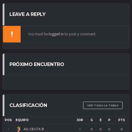
LEAVE A REPLY
You must be
logged in
to post a comment.
PRÓXIMO ENCUENTRO
CLASIFICACIÓN
VER TODA LA TABLA
POS
EQUIPO
JOR
G
E
P
PTS
AD. CEUTA B
1
0
0
0
0
0