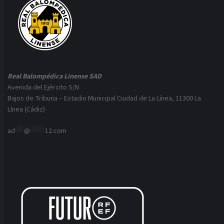
Real Balompédica Linense SAD
Avenida del Ejército S/N
Bajos de Tribuna – Estadio Municipal Ciudad de La Línea, 11300 La
Línea (Cádiz)
ad
***
@
*****
12.com