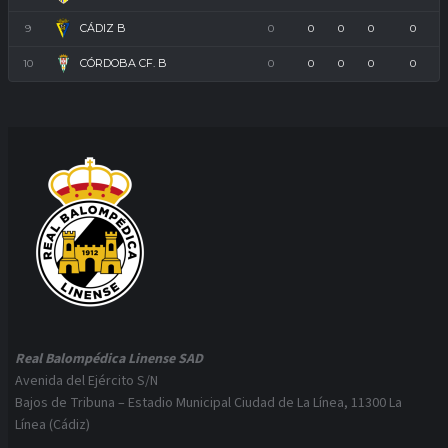
CÁDIZ B
9
0
0
0
0
0
CÓRDOBA CF. B
10
0
0
0
0
0
Real Balompédica Linense SAD
Avenida del Ejército S/N
Bajos de Tribuna – Estadio Municipal Ciudad de La Línea, 11300 La
Línea (Cádiz)