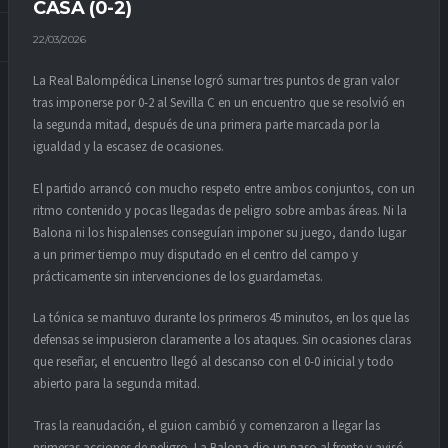
CASA (0-2)
22/03/2026
La Real Balompédica Linense logró sumar tres puntos de gran valor
tras imponerse por 0-2 al Sevilla C en un encuentro que se resolvió en
la segunda mitad, después de una primera parte marcada por la
igualdad y la escasez de ocasiones.
El partido arrancó con mucho respeto entre ambos conjuntos, con un
ritmo contenido y pocas llegadas de peligro sobre ambas áreas. Ni la
Balona ni los hispalenses conseguían imponer su juego, dando lugar
a un primer tiempo muy disputado en el centro del campo y
prácticamente sin intervenciones de los guardametas.
La tónica se mantuvo durante los primeros 45 minutos, en los que las
defensas se impusieron claramente a los ataques. Sin ocasiones claras
que reseñar, el encuentro llegó al descanso con el 0-0 inicial y todo
abierto para la segunda mitad.
Tras la reanudación, el guion cambió y comenzaron a llegar las
primeras acciones de peligro. La Balona dio un paso al frente y avisó