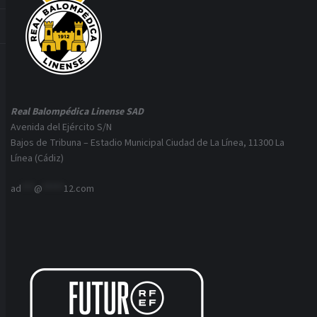
Real Balompédica Linense SAD
Avenida del Ejército S/N
Bajos de Tribuna – Estadio Municipal Ciudad de La Línea, 11300 La
Línea (Cádiz)
ad
***
@
*****
12.com