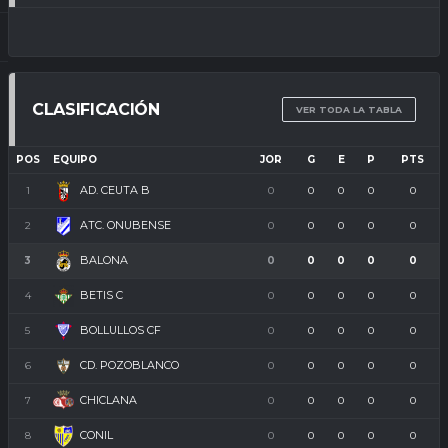
CLASIFICACIÓN
VER TODA LA TABLA
POS
EQUIPO
JOR
G
E
P
PTS
AD. CEUTA B
1
0
0
0
0
0
ATC. ONUBENSE
2
0
0
0
0
0
BALONA
3
0
0
0
0
0
BETIS C
4
0
0
0
0
0
BOLLULLOS CF
5
0
0
0
0
0
CD. POZOBLANCO
6
0
0
0
0
0
CHICLANA
7
0
0
0
0
0
CONIL
8
0
0
0
0
0