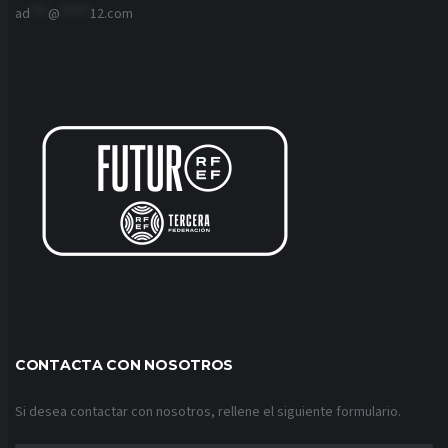
ad
***
@
*****
12.com
CONTACTA CON NOSOTROS
Si desea contactar con nosotros, rellene el siguiente formulario.