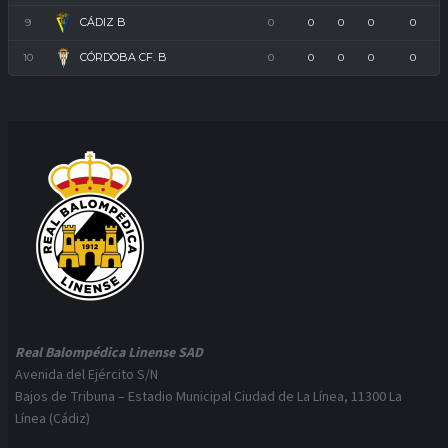
CÁDIZ B
9
0
0
0
0
0
CÓRDOBA CF. B
10
0
0
0
0
0
Real Balompédica Linense SAD
Avenida del Ejército S/N
Bajos de Tribuna – Estadio Municipal Ciudad de La Línea, 11300 La
Línea (Cádiz)