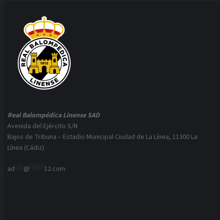
Real Balompédica Linense SAD
Avenida del Ejército S/N
Bajos de Tribuna – Estadio Municipal Ciudad de La Línea, 11300 La
Línea (Cádiz)
ad
***
@
*****
12.com