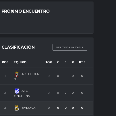
PRÓXIMO ENCUENTRO
CLASIFICACIÓN
VER TODA LA TABLA
POS
EQUIPO
JOR
G
E
P
PTS
AD. CEUTA
1
0
0
0
0
0
B
ATC.
2
0
0
0
0
0
ONUBENSE
BALONA
3
0
0
0
0
0