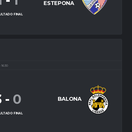
1
-
1
ESTEPONA
ULTADO FINAL
16:30
3
-
0
BALONA
ULTADO FINAL