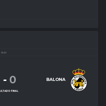
18:30
1
-
0
BALONA
ULTADO FINAL