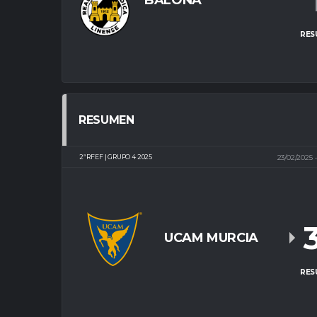
BALONA
RES
RESUMEN
2ª RFEF | GRUPO 4 2025
23/02/2025
UCAM MURCIA
RES