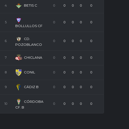
BETIS C
4
0
0
0
0
0
5
0
0
0
0
0
BOLLULLOS CF
CD.
6
0
0
0
0
0
POZOBLANCO
CHICLANA
7
0
0
0
0
0
CONIL
8
0
0
0
0
0
CÁDIZ B
9
0
0
0
0
0
CÓRDOBA
10
0
0
0
0
0
CF. B