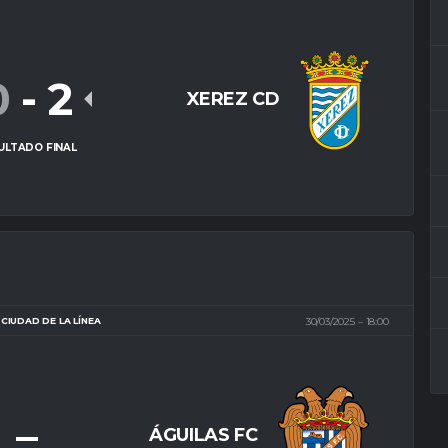
0
-
2
XEREZ CD
ULTADO FINAL
CIUDAD DE LA LÍNEA
30/03/2025
18:00
–
ÁGUILAS FC