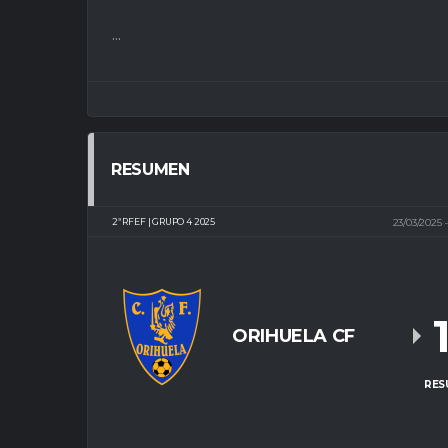
...
RESUMEN
2ª RFEF | GRUPO 4 2025
23/03/2025
ORIHUELA CF
RES