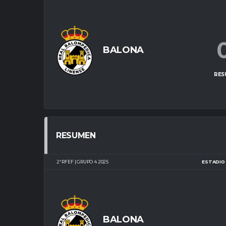
BALONA
RES
RESUMEN
2ª RFEF | GRUPO 4 2025
ESTADIO 
BALONA