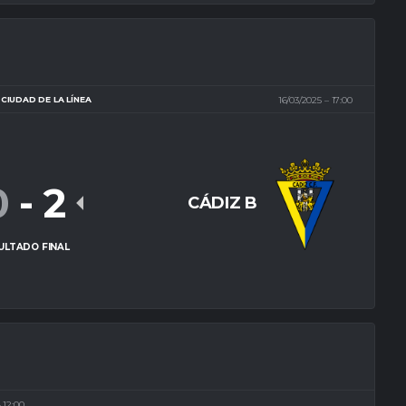
CIUDAD DE LA LÍNEA
16/03/2025
17:00
0
-
2
CÁDIZ B
ULTADO FINAL
12:00