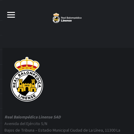
Real Balompédica Linense SAD
Avenida del Ejército S/N
Bajos de Tribuna – Estadio Municipal Ciudad de La Línea, 11300 La