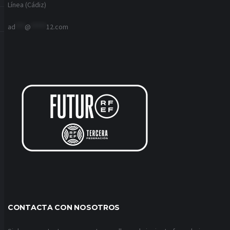
Línea (Cádiz)
ad
***
@
*****
12.com
CONTACTA CON NOSOTROS