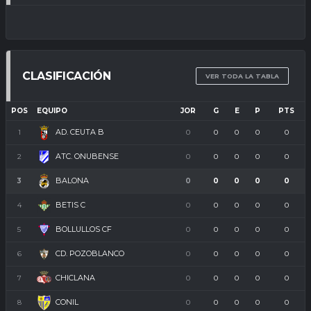
CLASIFICACIÓN
VER TODA LA TABLA
POS
EQUIPO
JOR
G
E
P
PTS
AD. CEUTA B
1
0
0
0
0
0
ATC. ONUBENSE
2
0
0
0
0
0
BALONA
3
0
0
0
0
0
BETIS C
4
0
0
0
0
0
BOLLULLOS CF
5
0
0
0
0
0
CD. POZOBLANCO
6
0
0
0
0
0
CHICLANA
7
0
0
0
0
0
CONIL
8
0
0
0
0
0