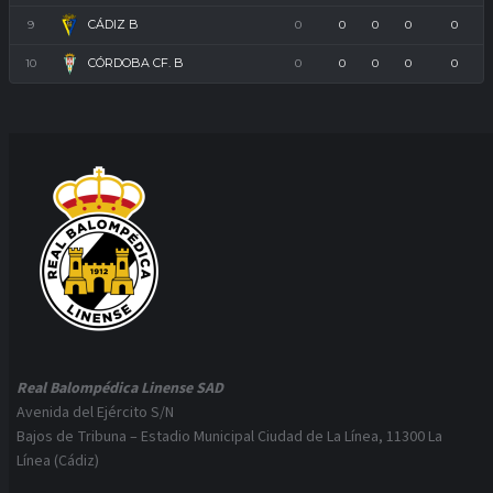
CÁDIZ B
9
0
0
0
0
0
CÓRDOBA CF. B
10
0
0
0
0
0
Real Balompédica Linense SAD
Avenida del Ejército S/N
Bajos de Tribuna – Estadio Municipal Ciudad de La Línea, 11300 La
Línea (Cádiz)