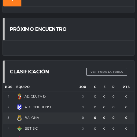
PRÓXIMO ENCUENTRO
CLASIFICACIÓN
VER TODA LA TABLA
POS
EQUIPO
JOR
G
E
P
PTS
AD. CEUTA B
1
0
0
0
0
0
ATC. ONUBENSE
2
0
0
0
0
0
BALONA
3
0
0
0
0
0
BETIS C
4
0
0
0
0
0