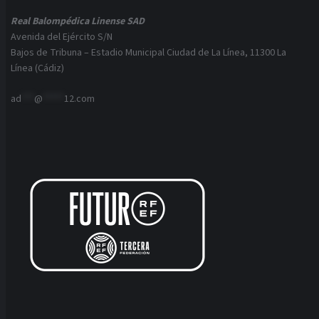
Real Balompédica Linense SAD
Avenida del Ejército S/N
Bajos de Tribuna – Estadio Municipal Ciudad de La Línea, 11300 La
Línea (Cádiz)
ad
***
@
*****
12.com