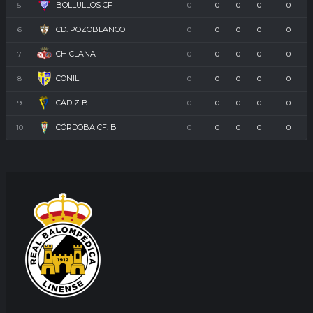
BOLLULLOS CF
5
0
0
0
0
0
CD. POZOBLANCO
6
0
0
0
0
0
CHICLANA
7
0
0
0
0
0
CONIL
8
0
0
0
0
0
CÁDIZ B
9
0
0
0
0
0
CÓRDOBA CF. B
10
0
0
0
0
0