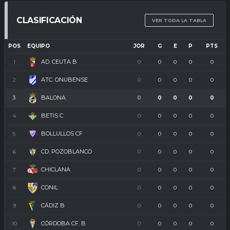
CLASIFICACIÓN
VER TODA LA TABLA
POS
EQUIPO
JOR
G
E
P
PTS
AD. CEUTA B
1
0
0
0
0
0
ATC. ONUBENSE
2
0
0
0
0
0
BALONA
3
0
0
0
0
0
BETIS C
4
0
0
0
0
0
BOLLULLOS CF
5
0
0
0
0
0
CD. POZOBLANCO
6
0
0
0
0
0
CHICLANA
7
0
0
0
0
0
CONIL
8
0
0
0
0
0
CÁDIZ B
9
0
0
0
0
0
CÓRDOBA CF. B
10
0
0
0
0
0