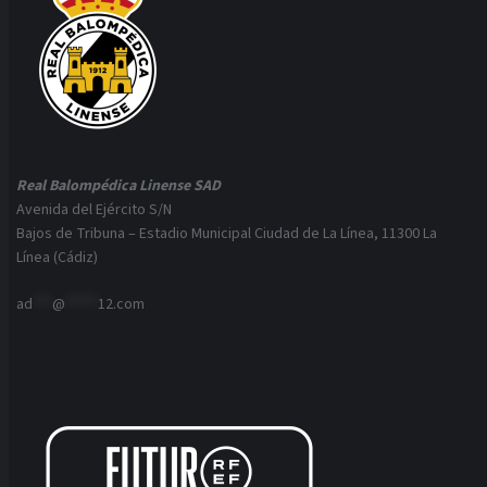
Real Balompédica Linense SAD
Avenida del Ejército S/N
Bajos de Tribuna – Estadio Municipal Ciudad de La Línea, 11300 La
Línea (Cádiz)
ad
***
@
*****
12.com