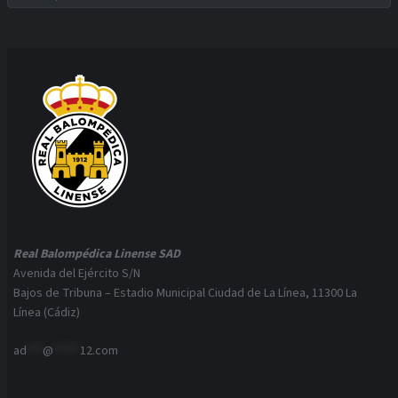
Real Balompédica Linense SAD
Avenida del Ejército S/N
Bajos de Tribuna – Estadio Municipal Ciudad de La Línea, 11300 La
Línea (Cádiz)
ad
***
@
*****
12.com