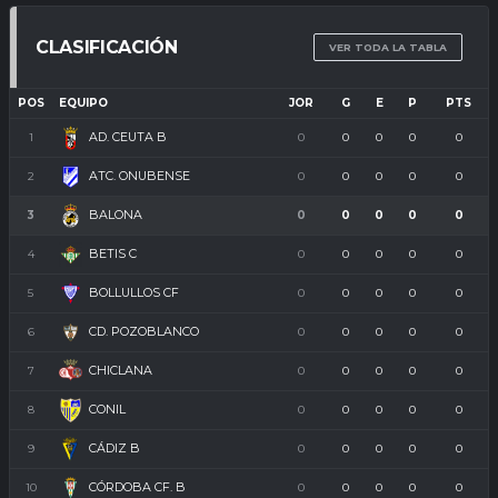
CLASIFICACIÓN
VER TODA LA TABLA
POS
EQUIPO
JOR
G
E
P
PTS
AD. CEUTA B
1
0
0
0
0
0
ATC. ONUBENSE
2
0
0
0
0
0
BALONA
3
0
0
0
0
0
BETIS C
4
0
0
0
0
0
BOLLULLOS CF
5
0
0
0
0
0
CD. POZOBLANCO
6
0
0
0
0
0
CHICLANA
7
0
0
0
0
0
CONIL
8
0
0
0
0
0
CÁDIZ B
9
0
0
0
0
0
CÓRDOBA CF. B
10
0
0
0
0
0