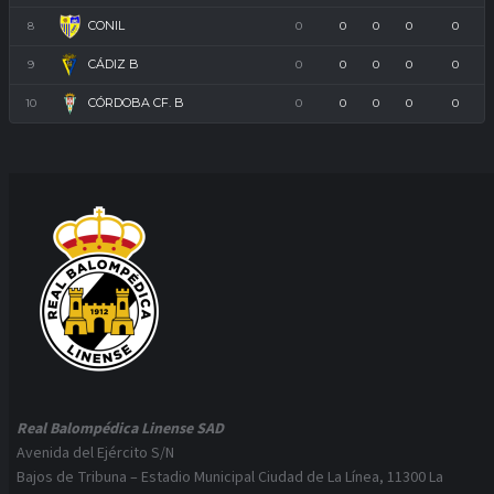
CONIL
8
0
0
0
0
0
CÁDIZ B
9
0
0
0
0
0
CÓRDOBA CF. B
10
0
0
0
0
0
Real Balompédica Linense SAD
Avenida del Ejército S/N
Bajos de Tribuna – Estadio Municipal Ciudad de La Línea, 11300 La