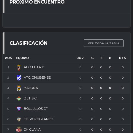
PRÓXIMO ENCUENTRO
CLASIFICACIÓN
VER TODA LA TABLA
POS
EQUIPO
JOR
G
E
P
PTS
AD. CEUTA B
1
0
0
0
0
0
ATC. ONUBENSE
2
0
0
0
0
0
BALONA
3
0
0
0
0
0
BETIS C
4
0
0
0
0
0
BOLLULLOS CF
5
0
0
0
0
0
CD. POZOBLANCO
6
0
0
0
0
0
CHICLANA
7
0
0
0
0
0