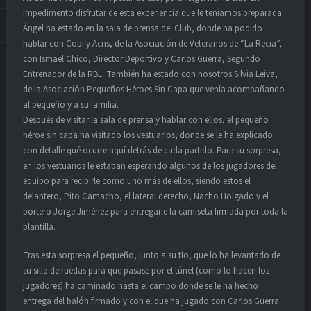
impedimento disfrutar de esta experiencia que le teníamos preparada.
Ángel ha estado en la sala de prensa del Club, donde ha podido
hablar con Copi y Acris, de la Asociación de Veteranos de “La Recia”,
con Ismael Chico, Director Deportivo y Carlos Guerra, Segundo
Entrenador de la RBL. También ha estado con nosotros Silvia Leiva,
de la Asociación Pequeños Héroes Sin Capa que venía acompañando
al pequeño y a su familia.
Después de visitar la sala de prensa y hablar con ellos, el pequeño
héroe sin capa ha visitado los vestuarios, donde se le ha explicado
con detalle qué ocurre aquí detrás de cada partido. Para su sorpresa,
en los vestuarios le estaban esperando algunos de los jugadores del
equipo para recibirle como uno más de ellos, siendo estos el
delantero, Pito Camacho, el lateral derecho, Nacho Holgado y el
portero Jorge Jiménez para entregarle la camiseta firmada por toda la
plantilla.
Tras esta sorpresa el pequeño, junto a su tío, que lo ha levantado de
su silla de ruedas para que pasase por el túnel (como lo hacen los
jugadores) ha caminado hasta el campo donde se le ha hecho
entrega del balón firmado y con el que ha jugado con Carlos Guerra.