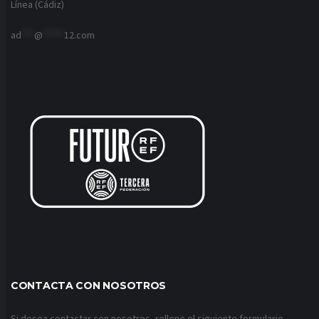
Línea (Cádiz)
ad
***
@
*****
12.com
CONTACTA CON NOSOTROS
Si desea contactar con nosotros, rellene el siguiente formulario.