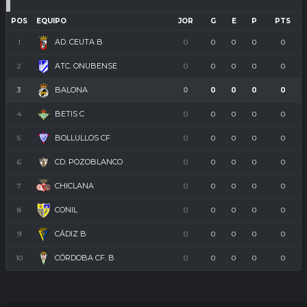
POS
EQUIPO
JOR
G
E
P
PTS
AD. CEUTA B
1
0
0
0
0
0
ATC. ONUBENSE
2
0
0
0
0
0
BALONA
3
0
0
0
0
0
BETIS C
4
0
0
0
0
0
BOLLULLOS CF
5
0
0
0
0
0
CD. POZOBLANCO
6
0
0
0
0
0
CHICLANA
7
0
0
0
0
0
CONIL
8
0
0
0
0
0
CÁDIZ B
9
0
0
0
0
0
CÓRDOBA CF. B
10
0
0
0
0
0