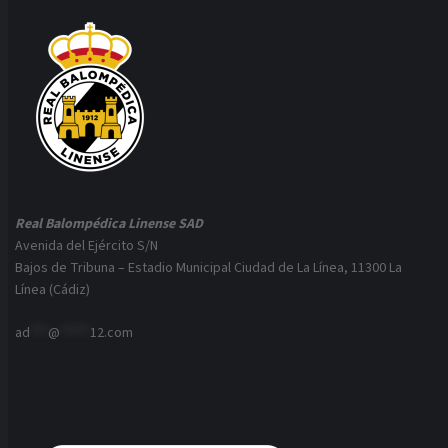
Real Balompédica Linense SAD
Avenida del Ejército S/N
Bajos de Tribuna – Estadio Municipal Ciudad de La Línea, 11300 La
Línea (Cádiz)
ad
***
@
*****
12.com