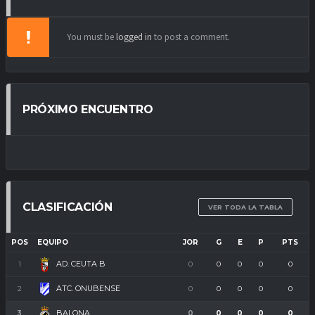
You must be
logged in
to post a comment.
PRÓXIMO ENCUENTRO
CLASIFICACIÓN
VER TODA LA TABLA
POS
EQUIPO
JOR
G
E
P
PTS
AD. CEUTA B
1
0
0
0
0
0
ATC. ONUBENSE
2
0
0
0
0
0
BALONA
3
0
0
0
0
0