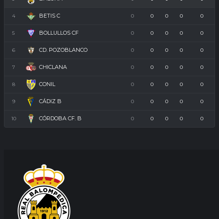
BETIS C
4
0
0
0
0
0
BOLLULLOS CF
5
0
0
0
0
0
CD. POZOBLANCO
6
0
0
0
0
0
CHICLANA
7
0
0
0
0
0
CONIL
8
0
0
0
0
0
CÁDIZ B
9
0
0
0
0
0
CÓRDOBA CF. B
10
0
0
0
0
0