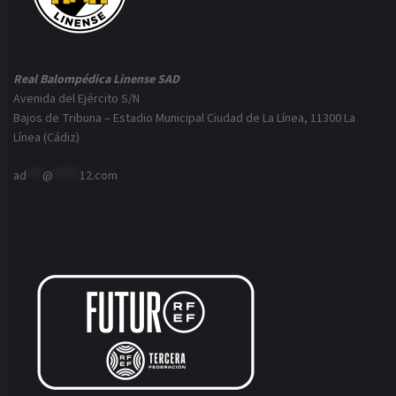
Real Balompédica Linense SAD
Avenida del Ejército S/N
Bajos de Tribuna – Estadio Municipal Ciudad de La Línea, 11300 La
Línea (Cádiz)
ad
***
@
*****
12.com