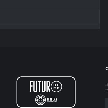
C
S
f