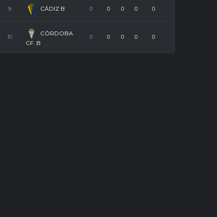
CÁDIZ B
9
0
0
0
0
0
CÓRDOBA
10
0
0
0
0
0
CF. B