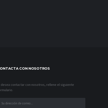
ONTACTA CON NOSOTROS
i desea contactar con nosotros, rellene el siguiente
ormulario.