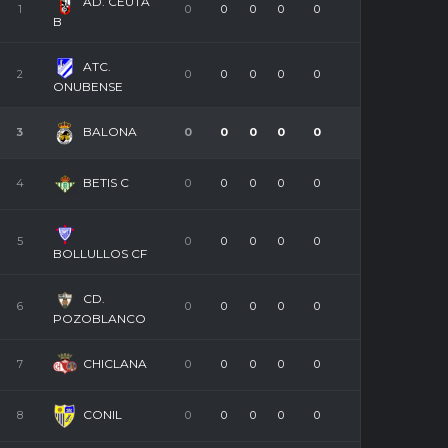
AD. CEUTA
1
0
0
0
0
0
B
ATC.
2
0
0
0
0
0
ONUBENSE
BALONA
3
0
0
0
0
0
BETIS C
4
0
0
0
0
0
5
0
0
0
0
0
BOLLULLOS CF
CD.
6
0
0
0
0
0
POZOBLANCO
CHICLANA
7
0
0
0
0
0
CONIL
8
0
0
0
0
0