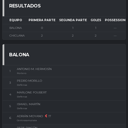
RESULTADOS
EQUIPO
PRIMERA PARTE
SEGUNDA PARTE
GOLES
POSSESSION
BALONA
0
1
1
—
CHICLANA
2
2
2
—
BALONA
ANTONIO M. HERMOSÍN
1
Portero
PEDRO MORILLO
3
Defensa
MARLONE FOUBERT
4
Defensa
ISMAEL MARTÍN
5
Defensa
ADRIÁN MOYANO
17
6
Centrocampista
PEPE RINCÓN