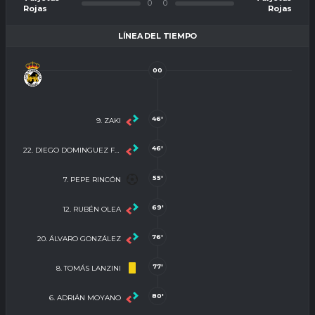
0
0
Rojas
Rojas
LÍNEA DEL TIEMPO
00
46'
9. ZAKI
46'
22. DIEGO DOMINGUEZ FERNANDEZ
55'
7. PEPE RINCÓN
69'
12. RUBÉN OLEA
76'
20. ÁLVARO GONZÁLEZ
77'
8. TOMÁS LANZINI
80'
6. ADRIÁN MOYANO