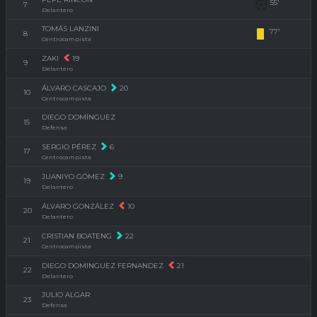
55'
7
Delantero
TOMÁS LANZINI
77'
8
Centrocampista
ZAKI
19
9
Delantero
ÁLVARO CASCAJO
20
10
Centrocampista
DIEGO DOMÍNGUEZ
15
Defensa
SERGIO PÉREZ
6
17
Centrocampista
JUANIYO GÓMEZ
9
19
Delantero
ÁLVARO GONZÁLEZ
10
20
Delantero
CRISTIAN BOATENG
22
21
Centrocampista
DIEGO DOMINGUEZ FERNANDEZ
21
22
Delantero
JULIO ALGAR
23
Defensa