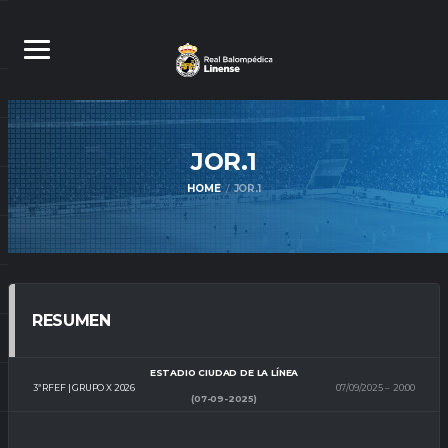
JOR.1
HOME
JOR.1
RESUMEN
ESTADIO CIUDAD DE LA LÍNEA
3ª RFEF | GRUPO X 2026
07/09/2025
20:00
(07-09-2025)