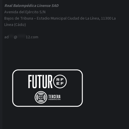
Real Balompédica Linense SAD
Avenida del Ejército S/N
Bajos de Tribuna – Estadio Municipal Ciudad de La Línea, 11300 La
Línea (Cádiz)
ad
***
@
*****
12.com