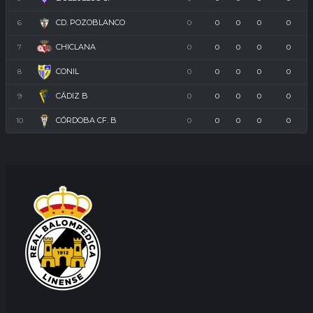
CD. POZOBLANCO
6
0
0
0
0
0
CHICLANA
7
0
0
0
0
0
CONIL
8
0
0
0
0
0
CÁDIZ B
9
0
0
0
0
0
CÓRDOBA CF. B
10
0
0
0
0
0