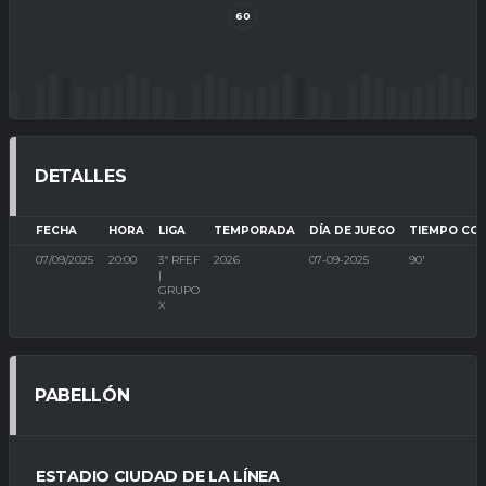
60
DETALLES
FECHA
HORA
LIGA
TEMPORADA
DÍA DE JUEGO
TIEMPO CO
07/09/2025
20:00
3ª RFEF
2026
07-09-2025
90'
|
GRUPO
X
PABELLÓN
ESTADIO CIUDAD DE LA LÍNEA