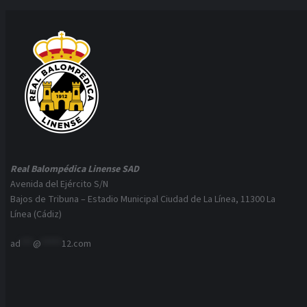
Real Balompédica Linense SAD
Avenida del Ejército S/N
Bajos de Tribuna – Estadio Municipal Ciudad de La Línea, 11300 La
Línea (Cádiz)
ad
***
@
*****
12.com