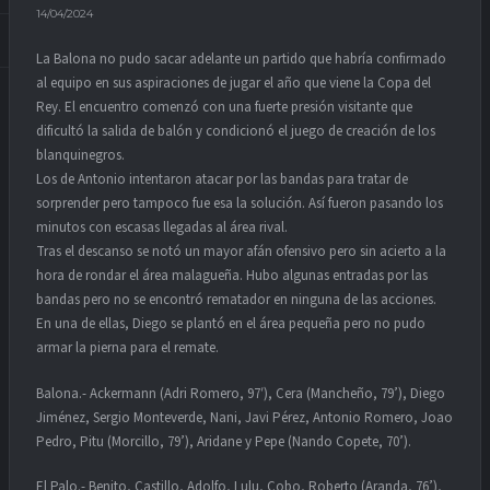
14/04/2024
La Balona no pudo sacar adelante un partido que habría confirmado
al equipo en sus aspiraciones de jugar el año que viene la Copa del
Rey. El encuentro comenzó con una fuerte presión visitante que
dificultó la salida de balón y condicionó el juego de creación de los
blanquinegros.
Los de Antonio intentaron atacar por las bandas para tratar de
sorprender pero tampoco fue esa la solución. Así fueron pasando los
minutos con escasas llegadas al área rival.
Tras el descanso se notó un mayor afán ofensivo pero sin acierto a la
hora de rondar el área malagueña. Hubo algunas entradas por las
bandas pero no se encontró rematador en ninguna de las acciones.
En una de ellas, Diego se plantó en el área pequeña pero no pudo
armar la pierna para el remate.
Balona.- Ackermann (Adri Romero, 97′), Cera (Mancheño, 79’), Diego
Jiménez, Sergio Monteverde, Nani, Javi Pérez, Antonio Romero, Joao
Pedro, Pitu (Morcillo, 79’), Aridane y Pepe (Nando Copete, 70’).
El Palo.- Benito, Castillo, Adolfo, Lulu, Cobo, Roberto (Aranda, 76’),