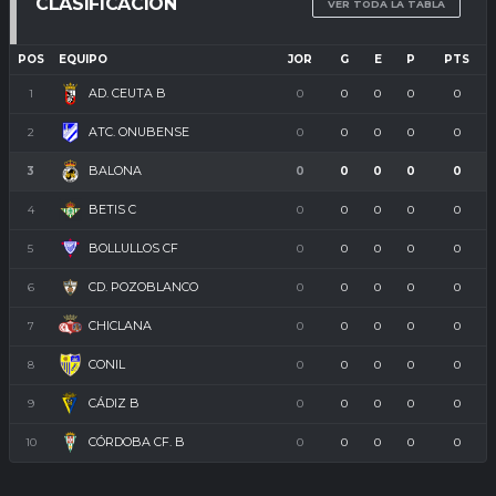
CLASIFICACIÓN
VER TODA LA TABLA
POS
EQUIPO
JOR
G
E
P
PTS
AD. CEUTA B
1
0
0
0
0
0
ATC. ONUBENSE
2
0
0
0
0
0
BALONA
3
0
0
0
0
0
BETIS C
4
0
0
0
0
0
BOLLULLOS CF
5
0
0
0
0
0
CD. POZOBLANCO
6
0
0
0
0
0
CHICLANA
7
0
0
0
0
0
CONIL
8
0
0
0
0
0
CÁDIZ B
9
0
0
0
0
0
CÓRDOBA CF. B
10
0
0
0
0
0