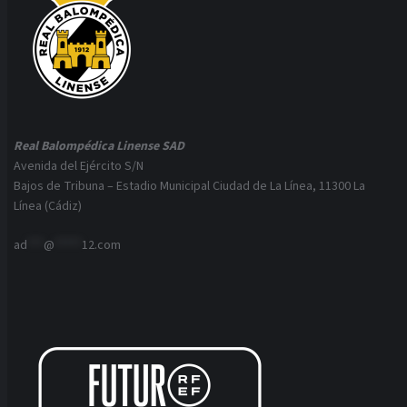
Real Balompédica Linense SAD
Avenida del Ejército S/N
Bajos de Tribuna – Estadio Municipal Ciudad de La Línea, 11300 La
Línea (Cádiz)
ad
***
@
*****
12.com