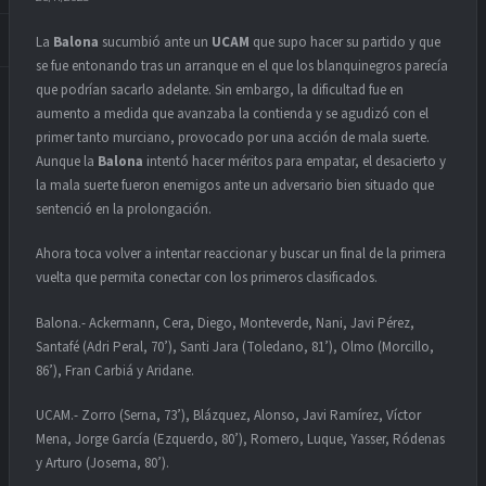
La
Balona
sucumbió ante un
UCAM
que supo hacer su partido y que
se fue entonando tras un arranque en el que los blanquinegros parecía
que podrían sacarlo adelante. Sin embargo, la dificultad fue en
aumento a medida que avanzaba la contienda y se agudizó con el
primer tanto murciano, provocado por una acción de mala suerte.
Aunque la
Balona
intentó hacer méritos para empatar, el desacierto y
la mala suerte fueron enemigos ante un adversario bien situado que
sentenció en la prolongación.
Ahora toca volver a intentar reaccionar y buscar un final de la primera
vuelta que permita conectar con los primeros clasificados.
Balona.- Ackermann, Cera, Diego, Monteverde, Nani, Javi Pérez,
Santafé (Adri Peral, 70’), Santi Jara (Toledano, 81’), Olmo (Morcillo,
86’), Fran Carbiá y Aridane.
UCAM.- Zorro (Serna, 73’), Blázquez, Alonso, Javi Ramírez, Víctor
Mena, Jorge García (Ezquerdo, 80’), Romero, Luque, Yasser, Ródenas
y Arturo (Josema, 80’).