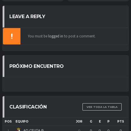
LEAVE A REPLY
You must be
logged in
to post a comment.
PRÓXIMO ENCUENTRO
CLASIFICACIÓN
VER TODA LA TABLA
POS
EQUIPO
JOR
G
E
P
PTS
AD. CEUTA B
1
0
0
0
0
0