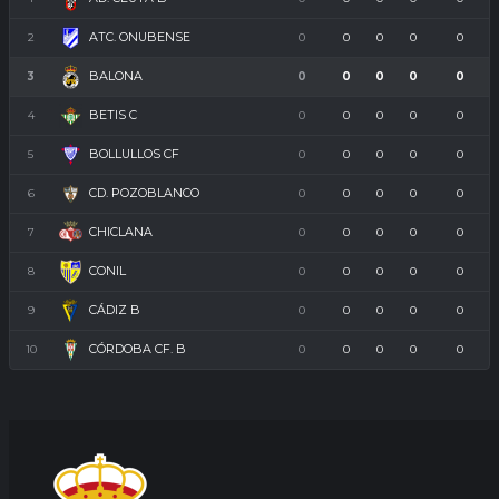
ATC. ONUBENSE
2
0
0
0
0
0
BALONA
3
0
0
0
0
0
BETIS C
4
0
0
0
0
0
BOLLULLOS CF
5
0
0
0
0
0
CD. POZOBLANCO
6
0
0
0
0
0
CHICLANA
7
0
0
0
0
0
CONIL
8
0
0
0
0
0
CÁDIZ B
9
0
0
0
0
0
CÓRDOBA CF. B
10
0
0
0
0
0