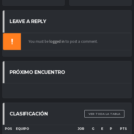
LEAVE A REPLY
You must be
logged in
to post a comment.
PRÓXIMO ENCUENTRO
CLASIFICACIÓN
VER TODA LA TABLA
POS
EQUIPO
JOR
G
E
P
PTS