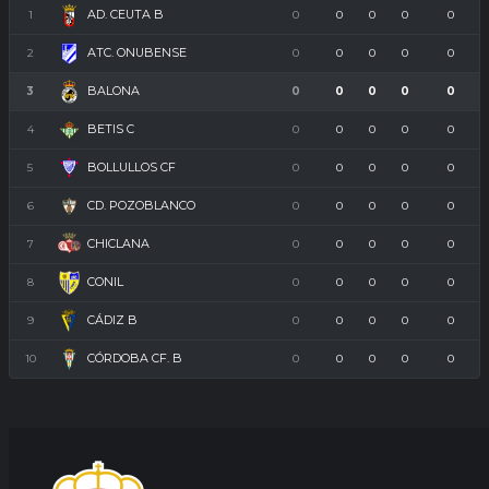
AD. CEUTA B
1
0
0
0
0
0
ATC. ONUBENSE
2
0
0
0
0
0
BALONA
3
0
0
0
0
0
BETIS C
4
0
0
0
0
0
BOLLULLOS CF
5
0
0
0
0
0
CD. POZOBLANCO
6
0
0
0
0
0
CHICLANA
7
0
0
0
0
0
CONIL
8
0
0
0
0
0
CÁDIZ B
9
0
0
0
0
0
CÓRDOBA CF. B
10
0
0
0
0
0