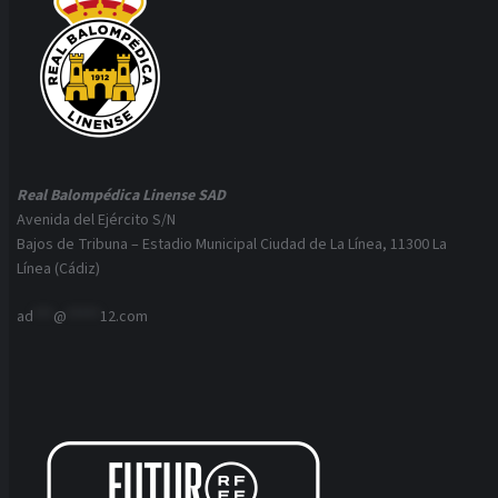
Real Balompédica Linense SAD
Avenida del Ejército S/N
Bajos de Tribuna – Estadio Municipal Ciudad de La Línea, 11300 La
Línea (Cádiz)
ad
***
@
*****
12.com