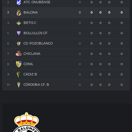
ATC. ONUBENSE
2
0
0
0
0
0
BALONA
3
0
0
0
0
0
BETIS C
4
0
0
0
0
0
BOLLULLOS CF
5
0
0
0
0
0
CD. POZOBLANCO
6
0
0
0
0
0
CHICLANA
7
0
0
0
0
0
CONIL
8
0
0
0
0
0
CÁDIZ B
9
0
0
0
0
0
CÓRDOBA CF. B
10
0
0
0
0
0