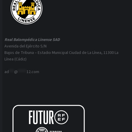
Real Balompédica Linense SAD
Avenida del Ejército S/N
Bajos de Tribuna – Estadio Municipal Ciudad de La Línea, 11300 La
Línea (Cádiz)
ad
***
@
*****
12.com