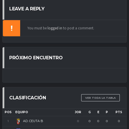
LEAVE A REPLY
You must be
logged in
to post a comment.
PRÓXIMO ENCUENTRO
CLASIFICACIÓN
VER TODA LA TABLA
POS
EQUIPO
JOR
G
E
P
PTS
AD. CEUTA B
1
0
0
0
0
0