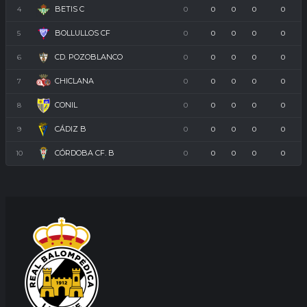
BETIS C
4
0
0
0
0
0
BOLLULLOS CF
5
0
0
0
0
0
CD. POZOBLANCO
6
0
0
0
0
0
CHICLANA
7
0
0
0
0
0
CONIL
8
0
0
0
0
0
CÁDIZ B
9
0
0
0
0
0
CÓRDOBA CF. B
10
0
0
0
0
0