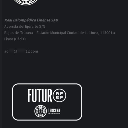
Real Balompédica Linense SAD
Avenida del Ejército S/N
Bajos de Tribuna – Estadio Municipal Ciudad de La Línea, 11300 La
Línea (Cádiz)
ad
***
@
*****
12.com