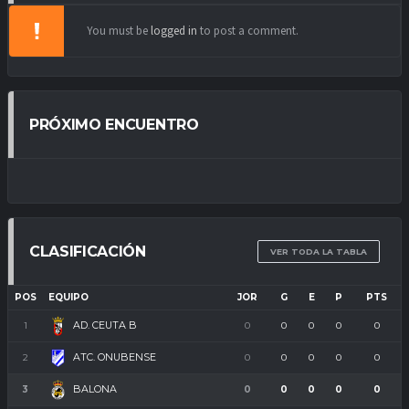
You must be
logged in
to post a comment.
PRÓXIMO ENCUENTRO
CLASIFICACIÓN
VER TODA LA TABLA
POS
EQUIPO
JOR
G
E
P
PTS
AD. CEUTA B
1
0
0
0
0
0
ATC. ONUBENSE
2
0
0
0
0
0
BALONA
3
0
0
0
0
0