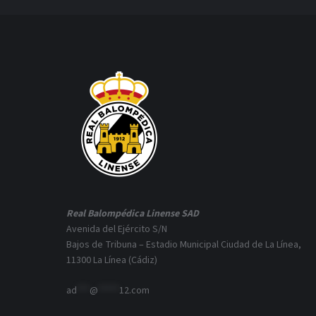
Real Balompédica Linense SAD
Avenida del Ejército S/N
Bajos de Tribuna – Estadio Municipal Ciudad de La Línea,
11300 La Línea (Cádiz)
ad
***
@
*****
12.com