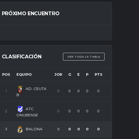
PRÓXIMO ENCUENTRO
CLASIFICACIÓN
VER TODA LA TABLA
POS
EQUIPO
JOR
G
E
P
PTS
AD. CEUTA
1
0
0
0
0
0
B
ATC.
2
0
0
0
0
0
ONUBENSE
BALONA
3
0
0
0
0
0