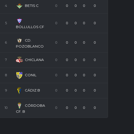
BETIS C
4
0
0
0
0
0
5
0
0
0
0
0
BOLLULLOS CF
CD.
6
0
0
0
0
0
POZOBLANCO
CHICLANA
7
0
0
0
0
0
CONIL
8
0
0
0
0
0
CÁDIZ B
9
0
0
0
0
0
CÓRDOBA
10
0
0
0
0
0
CF. B