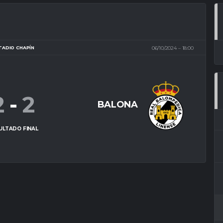
TADIO CHAPÍN
06/10/2024
18:00
2
-
2
BALONA
ULTADO FINAL