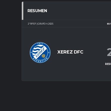
RESUMEN
2ª RFEF | GRUPO 4 2025
ES
XEREZ DFC
RES