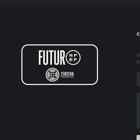
C
S
f