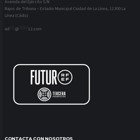
Avenida del Ejército S/N
Bajos de Tribuna – Estadio Municipal Ciudad de La Línea, 11300 La
Línea (Cádiz)
ad
***
@
*****
12.com
CONTACTA CON NOSOTROS