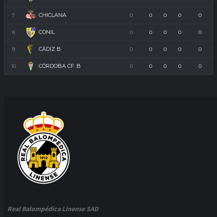
CHICLANA
7
0
0
0
0
0
CONIL
8
0
0
0
0
0
CÁDIZ B
9
0
0
0
0
0
CÓRDOBA CF. B
10
0
0
0
0
0
Real Balompédica Linense SAD