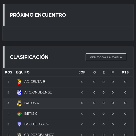
PRÓXIMO ENCUENTRO
CLASIFICACIÓN
VER TODA LA TABLA
POS
EQUIPO
JOR
G
E
P
PTS
AD. CEUTA B
1
0
0
0
0
0
ATC. ONUBENSE
2
0
0
0
0
0
BALONA
3
0
0
0
0
0
BETIS C
4
0
0
0
0
0
BOLLULLOS CF
5
0
0
0
0
0
CD. POZOBLANCO
6
0
0
0
0
0