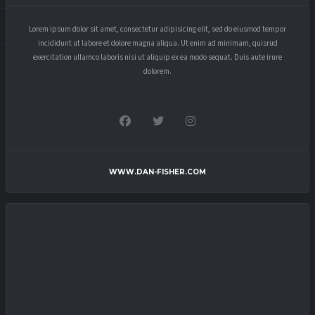
Lorem ipsum dolor sit amet, consectetur adipisicing elit, sed do eiusmod tempor
incididunt ut labore et dolore magna aliqua. Ut enim ad minimam, quisrud
exercitation ullamco laboris nisi ut aliquip ex ea modo sequat. Duis aute irure
dolorem.
WWW.DAN-FISHER.COM