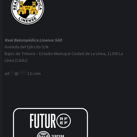
Real Balompédica Linense SAD
Avenida del Ejército S/N
Bajos de Tribuna – Estadio Municipal Ciudad de La Línea, 11300 La
Línea (Cádiz)
ad
***
@
*****
12.com