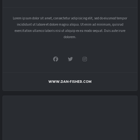
Lorem ipsum dolor sit amet, consectetur adipisicing elit, sed do eiusmod tempor
incididunt ut labore et dolore magna aliqua. Ut enim ad minimam, quisrud
exercitation ullamco laboris nisi ut aliquip ex ea modo sequat. Duis aute irure
dolorem.
WWW.DAN-FISHER.COM