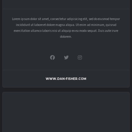
Lorem ipsum dolor sit amet, consectetur adipisicing elit, sed do eiusmod tempor
incididunt ut labore et dolore magna aliqua. Ut enim ad minimam, quisrud
exercitation ullamco laboris nisi ut aliquip ex ea modo sequat. Duis aute irure
dolorem.
WWW.DAN-FISHER.COM