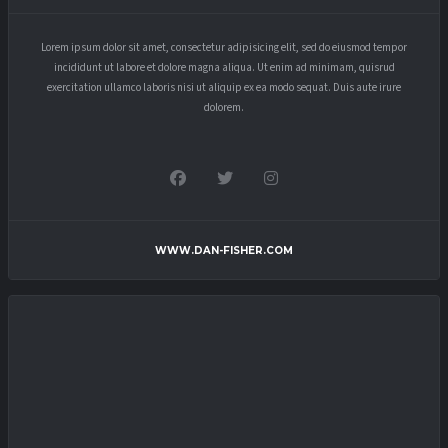
Lorem ipsum dolor sit amet, consectetur adipisicing elit, sed do eiusmod tempor
incididunt ut labore et dolore magna aliqua. Ut enim ad minimam, quisrud
exercitation ullamco laboris nisi ut aliquip ex ea modo sequat. Duis aute irure
dolorem.
WWW.DAN-FISHER.COM