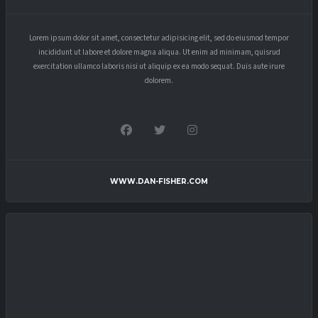
Lorem ipsum dolor sit amet, consectetur adipisicing elit, sed do eiusmod tempor
incididunt ut labore et dolore magna aliqua. Ut enim ad minimam, quisrud
exercitation ullamco laboris nisi ut aliquip ex ea modo sequat. Duis aute irure
dolorem.
WWW.DAN-FISHER.COM