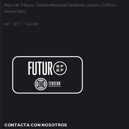
Bajos de Tribuna – Estadio Municipal Ciudad de La Línea, 11300 La
Línea (Cádiz)
ad
***
@
*****
12.com
CONTACTA CON NOSOTROS