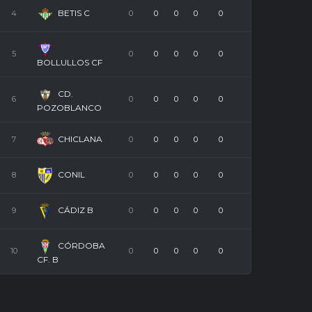
BETIS C
4
0
0
0
0
0
5
0
0
0
0
0
BOLLULLOS CF
CD.
6
0
0
0
0
0
POZOBLANCO
CHICLANA
7
0
0
0
0
0
CONIL
8
0
0
0
0
0
CÁDIZ B
9
0
0
0
0
0
CÓRDOBA
10
0
0
0
0
0
CF. B