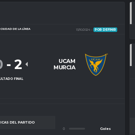
CIUDAD DE LA LÍNEA
13/10/2024
POR DEFINIR
0
-
2
UCAM
MURCIA
ULTADO FINAL
ICAS DEL PARTIDO
0
Goles