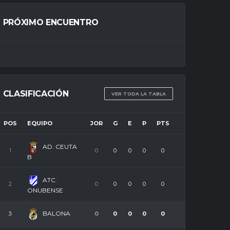
PRÓXIMO ENCUENTRO
CLASIFICACIÓN
VER TODA LA TABLA
POS
EQUIPO
JOR
G
E
P
PTS
AD. CEUTA
1
0
0
0
0
0
B
ATC.
2
0
0
0
0
0
ONUBENSE
BALONA
3
0
0
0
0
0