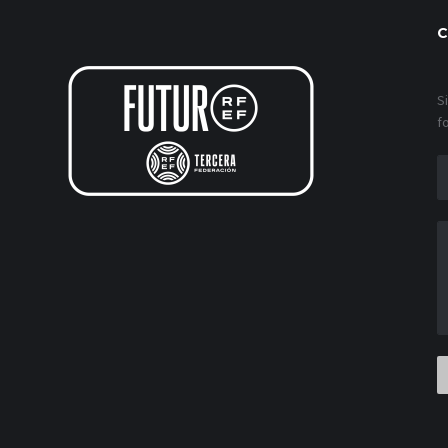
C
S
f