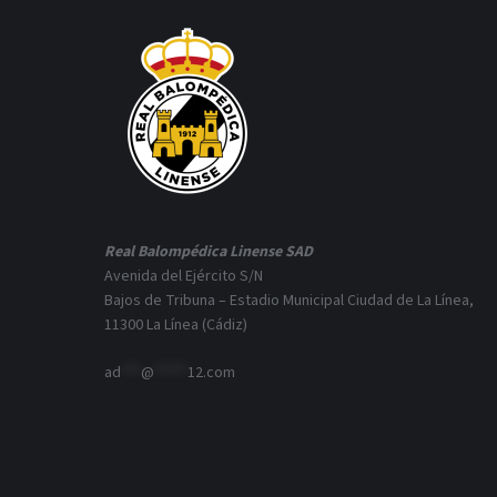
Real Balompédica Linense SAD
Avenida del Ejército S/N
Bajos de Tribuna – Estadio Municipal Ciudad de La Línea,
11300 La Línea (Cádiz)
ad
***
@
*****
12.com