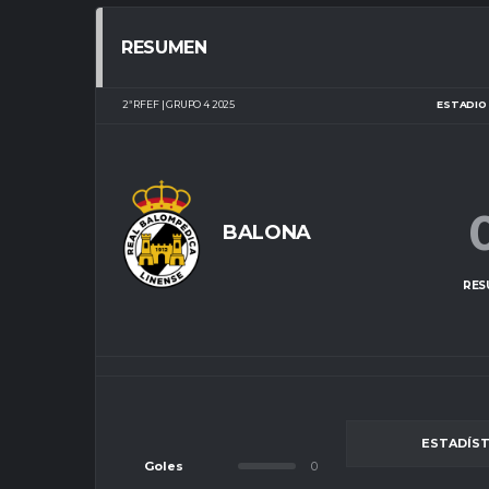
RESUMEN
2ª RFEF | GRUPO 4 2025
ESTADIO 
BALONA
RES
ESTADÍST
Goles
0