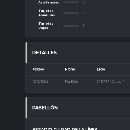
Asistencias
0
Tarjetas
0
Amarillas
Tarjetas
0
Rojas
DETALLES
FECHA
HORA
LIGA
13/10/2024
Por Definir
2ª RFEF | Grupo 4
PABELLÓN
ESTADIO CIUDAD DE LA LÍNEA