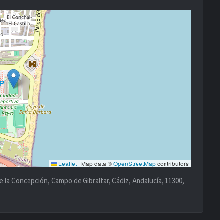
Leaflet
|
Map data ©
OpenStreetMap
contributors
 la Concepción, Campo de Gibraltar, Cádiz, Andalucía, 11300,