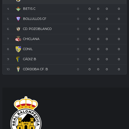
BETIS C
4
0
0
0
0
0
BOLLULLOS CF
5
0
0
0
0
0
CD. POZOBLANCO
6
0
0
0
0
0
CHICLANA
7
0
0
0
0
0
CONIL
8
0
0
0
0
0
CÁDIZ B
9
0
0
0
0
0
CÓRDOBA CF. B
10
0
0
0
0
0