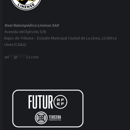
Real Balompédica Linense SAD
Avenida del Ejército S/N
Bajos de Tribuna – Estadio Municipal Ciudad de La Línea, 11300 La
Línea (Cádiz)
ad
***
@
*****
12.com