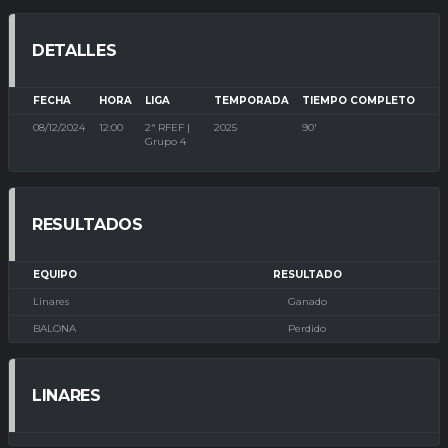
DETALLES
FECHA
HORA
LIGA
TEMPORADA
TIEMPO COMPLETO
08/12/2024
12:00
2ª RFEF |
2025
90'
Grupo 4
RESULTADOS
EQUIPO
RESULTADO
Linares
Ganado
BALONA
Perdido
LINARES