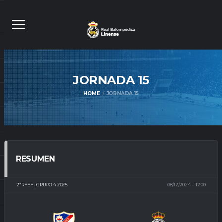
JORNADA
15
HOME
JORNADA 15
RESUMEN
2ª RFEF | GRUPO 4 2025
08/12/2024
12:00