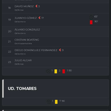
DAVID MUÑOZ
3
18
Defensa
65'
JUANIYO GÓMEZ
17
19
90'
Delantero
ÁLVARO GONZÁLEZ
20
Delantero
CRISTIAN BOATENG
21
Centrocampista
DIEGO DOMINGUEZ FERNANDEZ
9
22
Delantero
JULIO ALGAR
23
Defensa
1
2
1 90
UD. TOMARES
1
7 90