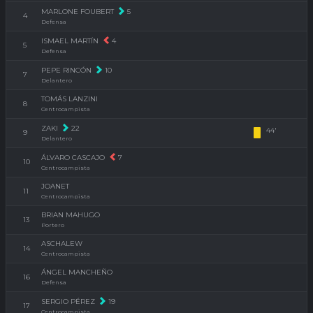
MARLONE FOUBERT
5
4
Defensa
ISMAEL MARTÍN
4
5
Defensa
PEPE RINCÓN
10
7
Delantero
TOMÁS LANZINI
8
Centrocampista
ZAKI
22
44'
9
Delantero
ÁLVARO CASCAJO
7
10
Centrocampista
JOANET
11
Centrocampista
BRIAN MAHUGO
13
Portero
ASCHALEW
14
Centrocampista
ÁNGEL MANCHEÑO
16
Defensa
SERGIO PÉREZ
19
17
Centrocampista