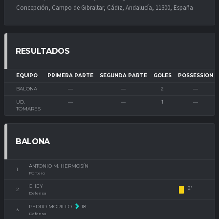
Concepción, Campo de Gibraltar, Cádiz, Andalucía, 11300, España
RESULTADOS
EQUIPO
PRIMERA PARTE
SEGUNDA PARTE
GOLES
POSSESSION
BALONA
—
—
2
—
UD.
—
—
1
—
TOMARES
BALONA
ANTONIO M. HERMOSÍN
1
Portero
CHEY
2'
2
Defensa
PEDRO MORILLO
18
3
Defensa