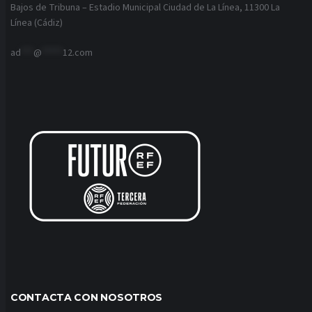
Bajos de Tribuna – Estadio Municipal Ciudad de La Línea, 11300 La
Línea (Cádiz)
ad
***
@
*****
12.com
CONTACTA CON NOSOTROS