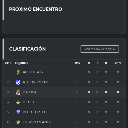
PRÓXIMO ENCUENTRO
CLASIFICACIÓN
VER TODA LA TABLA
POS
EQUIPO
JOR
G
E
P
PTS
AD. CEUTA B
1
0
0
0
0
0
ATC. ONUBENSE
2
0
0
0
0
0
BALONA
3
0
0
0
0
0
BETIS C
4
0
0
0
0
0
BOLLULLOS CF
5
0
0
0
0
0
CD. POZOBLANCO
6
0
0
0
0
0