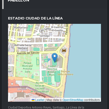
PABELLÓN
ESTADIO CIUDAD DE LA LÍNEA
Leaflet
|
Map data ©
OpenStreetMap
contributors
Ciudad Deportiva Antonio Reyes, Santiago, La Línea de la