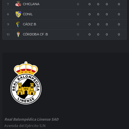
CHICLANA
7
0
0
0
0
0
CONIL
8
0
0
0
0
0
CÁDIZ B
9
0
0
0
0
0
CÓRDOBA CF. B
10
0
0
0
0
0
Real Balompédica Linense SAD
Avenida del Ejército S/N