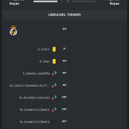
1
0
Rojas
Rojas
LÍNEA DEL TIEMPO
00
2'
2. CHEY
44'
9. ZAKI
45'
5. ISMAEL MARTÍN
45'
22. DIEGO DOMINGUEZ FERNANDEZ
56'
10. ÁLVARO CASCAJO
56'
19. JUANIYO GÓMEZ
65'
19. JUANIYO GÓMEZ