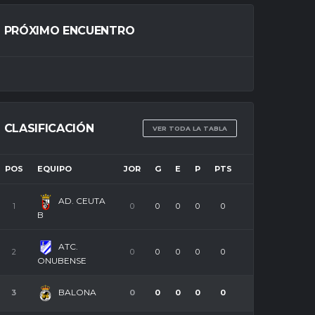
PRÓXIMO ENCUENTRO
CLASIFICACIÓN
VER TODA LA TABLA
POS
EQUIPO
JOR
G
E
P
PTS
AD. CEUTA
1
0
0
0
0
0
B
ATC.
2
0
0
0
0
0
ONUBENSE
BALONA
3
0
0
0
0
0