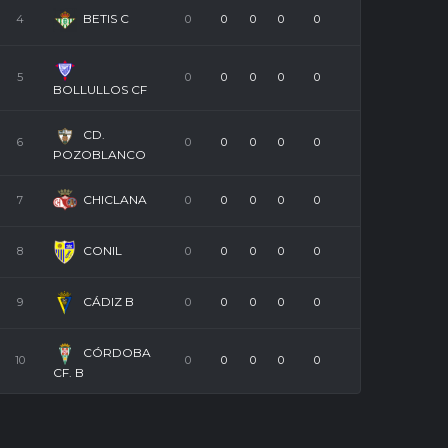
BETIS C
4
0
0
0
0
0
5
0
0
0
0
0
BOLLULLOS CF
CD.
6
0
0
0
0
0
POZOBLANCO
CHICLANA
7
0
0
0
0
0
CONIL
8
0
0
0
0
0
CÁDIZ B
9
0
0
0
0
0
CÓRDOBA
10
0
0
0
0
0
CF. B