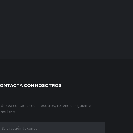
ONTACTA CON NOSOTROS
i desea contactar con nosotros, rellene el siguiente
ormulario.