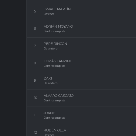
ISMAEL MARTÍN
5
Defensa
ADRIÁN MOYANO
6
Centrocampista
PEPE RINCÓN
7
Delantero
TOMÁS LANZINI
8
Centrocampista
ZAKI
9
Delantero
ÁLVARO CASCAJO
10
Centrocampista
JOANET
11
Centrocampista
RUBÉN OLEA
12
Defensa