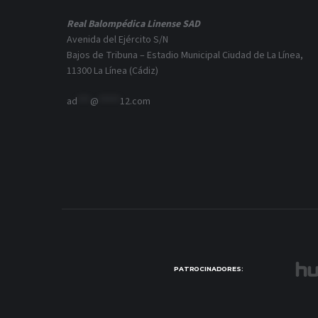
Real Balompédica Linense SAD
Avenida del Ejército S/N
Bajos de Tribuna – Estadio Municipal Ciudad de La Línea,
11300 La Línea (Cádiz)
ad
***
@
*****
12.com
PATROCINADORES: