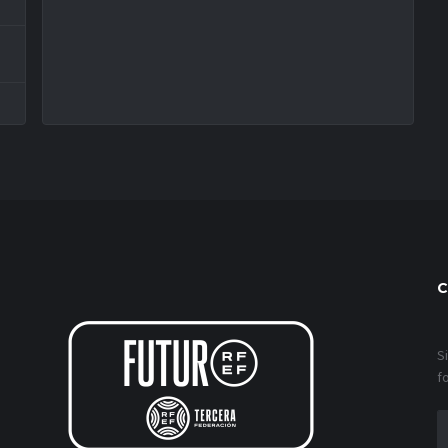
C
S
f