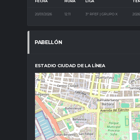
FECHA
HORA
LIGA
TE
20/01/2026
12:11
3ª RFEF | GRUPO X
2026
PABELLÓN
ESTADIO CIUDAD DE LA LÍNEA