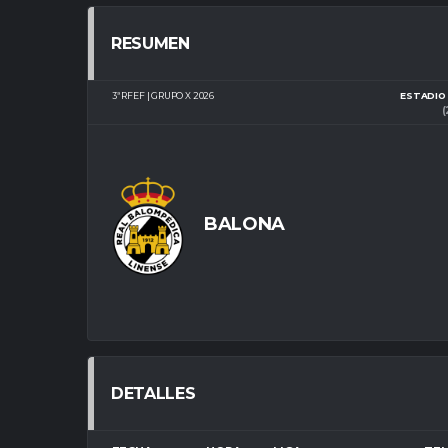
RESUMEN
3ª RFEF | GRUPO X 2026
ESTADIO 
(
BALONA
DETALLES