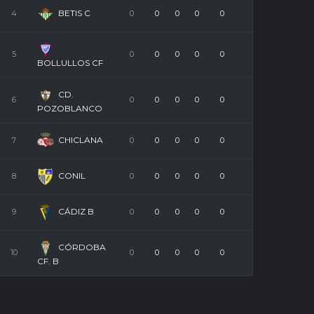
BETIS C
4
0
0
0
0
0
5
0
0
0
0
0
BOLLULLOS CF
CD.
6
0
0
0
0
0
POZOBLANCO
CHICLANA
7
0
0
0
0
0
CONIL
8
0
0
0
0
0
CÁDIZ B
9
0
0
0
0
0
CÓRDOBA
10
0
0
0
0
0
CF. B