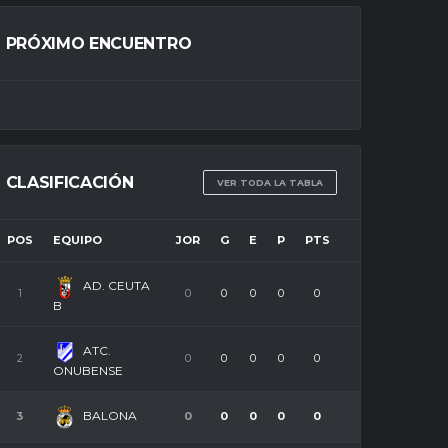
PRÓXIMO ENCUENTRO
CLASIFICACIÓN
VER TODA LA TABLA
POS
EQUIPO
JOR
G
E
P
PTS
AD. CEUTA
1
0
0
0
0
0
B
ATC.
2
0
0
0
0
0
ONUBENSE
BALONA
3
0
0
0
0
0