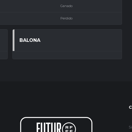
Ganado
Perdido
BALONA
C
S