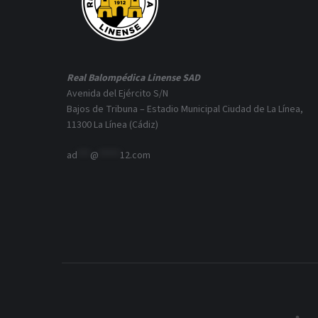
Real Balompédica Linense SAD
Avenida del Ejército S/N
Bajos de Tribuna – Estadio Municipal Ciudad de La Línea,
11300 La Línea (Cádiz)
ad
***
@
*****
12.com