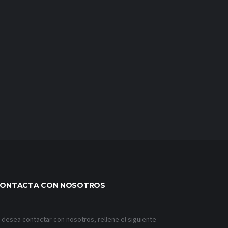
ONTACTA CON NOSOTROS
i desea contactar con nosotros, rellene el siguiente