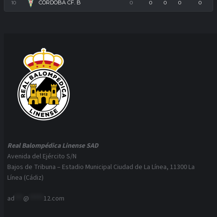
CÓRDOBA CF. B
10
0
0
0
0
0
Real Balompédica Linense SAD
Avenida del Ejército S/N
Bajos de Tribuna – Estadio Municipal Ciudad de La Línea, 11300 La
Línea (Cádiz)
ad
***
@
*****
12.com