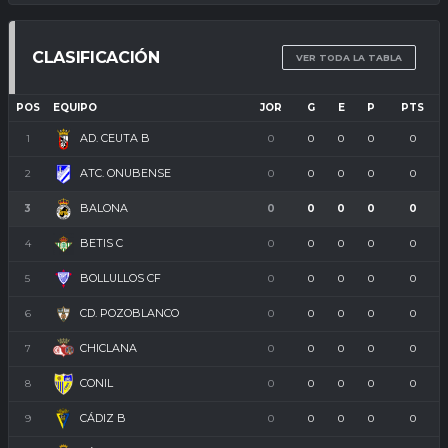
CLASIFICACIÓN
VER TODA LA TABLA
POS
EQUIPO
JOR
G
E
P
PTS
AD. CEUTA B
1
0
0
0
0
0
ATC. ONUBENSE
2
0
0
0
0
0
BALONA
3
0
0
0
0
0
BETIS C
4
0
0
0
0
0
BOLLULLOS CF
5
0
0
0
0
0
CD. POZOBLANCO
6
0
0
0
0
0
CHICLANA
7
0
0
0
0
0
CONIL
8
0
0
0
0
0
CÁDIZ B
9
0
0
0
0
0