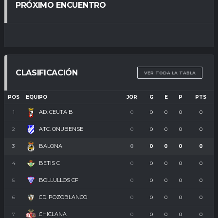
PRÓXIMO ENCUENTRO
CLASIFICACIÓN
VER TODA LA TABLA
POS
EQUIPO
JOR
G
E
P
PTS
AD. CEUTA B
1
0
0
0
0
0
ATC. ONUBENSE
2
0
0
0
0
0
BALONA
3
0
0
0
0
0
BETIS C
4
0
0
0
0
0
BOLLULLOS CF
5
0
0
0
0
0
CD. POZOBLANCO
6
0
0
0
0
0
CHICLANA
7
0
0
0
0
0