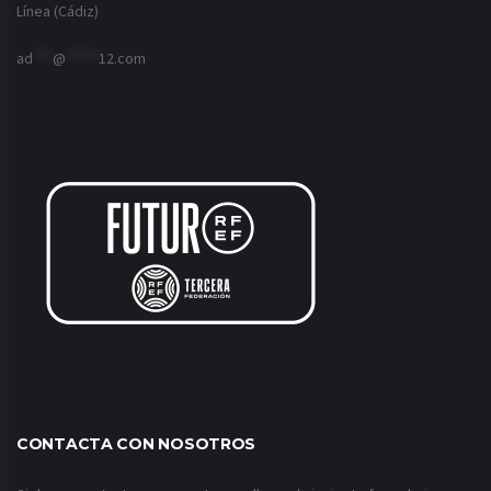
Línea (Cádiz)
ad
***
@
*****
12.com
CONTACTA CON NOSOTROS