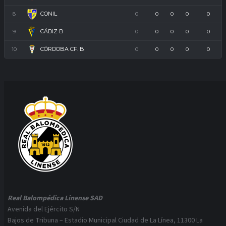
CONIL
8
0
0
0
0
0
CÁDIZ B
9
0
0
0
0
0
CÓRDOBA CF. B
10
0
0
0
0
0
Real Balompédica Linense SAD
Avenida del Ejército S/N
Bajos de Tribuna – Estadio Municipal Ciudad de La Línea, 11300 La